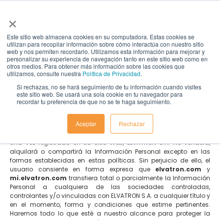
×
Este sitio web almacena cookies en su computadora. Estas cookies se
utilizan para recopilar información sobre cómo interactúa con nuestro sitio
web y nos permiten recordarlo. Utilizamos esta información para mejorar y
personalizar su experiencia de navegación tanto en este sitio web como en
Políticas de privacidad
otros medios. Para obtener más información sobre las cookies que
utilizamos, consulte nuestra
Política de Privacidad
.
Si rechazas, no se hará seguimiento de tu información cuando visites
este sitio web. Se usará una sola cookie en tu navegador para
Confidencialidad de la
recordar tu preferencia de que no se te haga seguimiento.
Información
Aceptar
Rechazar
Una vez registrado en su sitio Web, ELVATRON S.A. no venderá,
alquilará o compartirá la Información Personal excepto en las
formas establecidas en estas políticas. Sin perjuicio de ello, el
usuario consiente en forma expresa q
ue
elvatron.com
y
mi.elvatron.com
transfier
a total o parcialmente la Información
Personal a cualquiera de las sociedades controladas,
controlantes y/o vinculadas con ELVATRON S.A. a cualquier título y
en el momento, forma y condiciones que estime pertinentes.
Haremos todo lo que esté a nuestro alcance para proteger la