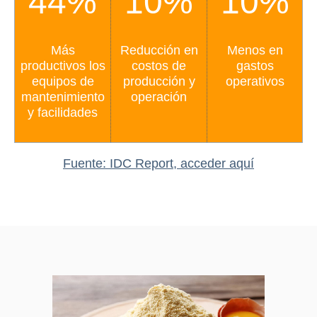
44%
10%
10%
Más
Reducción en
Menos en
productivos los
costos de
gastos
equipos de
producción y
operativos
mantenimiento
operación
y facilidades
Fuente: IDC Report, acceder aquí